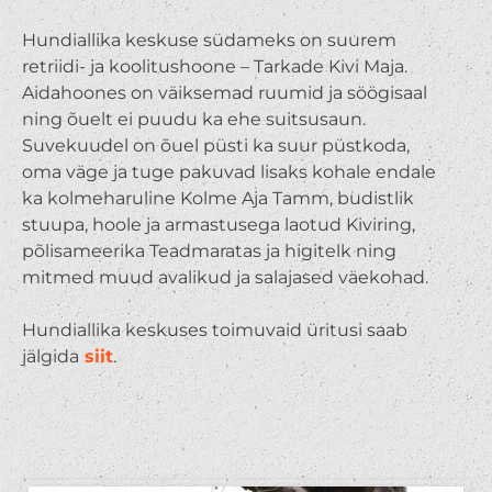
Hundiallika keskuse südameks on suurem
retriidi- ja koolitushoone – Tarkade Kivi Maja.
Aidahoones on väiksemad ruumid ja söögisaal
ning õuelt ei puudu ka ehe suitsusaun.
Suvekuudel on õuel püsti ka suur püstkoda,
oma väge ja tuge pakuvad lisaks kohale endale
ka kolmeharuline Kolme Aja Tamm, budistlik
stuupa, hoole ja armastusega laotud Kiviring,
põlisameerika Teadmaratas ja higitelk ning
mitmed muud avalikud ja salajased väekohad.
Hundiallika keskuses toimuvaid üritusi saab
jälgida
siit
.