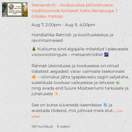
Metsaretriit – loodusvalve põlisrahvaste
traditsioonide kohaselt Indra Reinpuuga. 1
ööpäev metsas.
Aug 7,
2:00pm
-
Aug 9,
4:00pm
Hundiallika Retriidi- ja koolituskeskus ja
ravimtaimeaed
Kutsume sind algajaile mõeldud 1-päevasele
visiooniotsingule – metsaretriidile!
Rännak üksinduses ja loodusesse on olnud
iidsetest aegadest värav vaimsele teekonnale
– võimalus jätta igapäevaelu sagin seljataha,
sukelduda looduse vaikusesse ja rahusse
ning avada end Suure Müsteeriumi tarkusele ja
juhatusele
.
See on kutse süveneda iseendasse
ja
avastada tõdesid, mis juhivad meie elut
...
Loe
edasi
129 huvitatud · 9 osalen