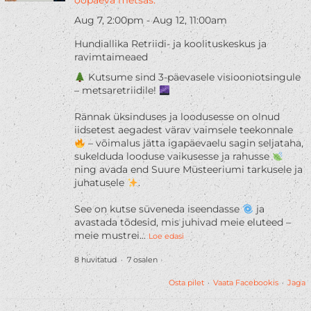
ööpäeva metsas.
Aug 7,
2:00pm
-
Aug 12,
11:00am
Hundiallika Retriidi- ja koolituskeskus ja
ravimtaimeaed
Kutsume sind 3-päevasele visiooniotsingule
– metsaretriidile!
Rännak üksinduses ja loodusesse on olnud
iidsetest aegadest värav vaimsele teekonnale
– võimalus jätta igapäevaelu sagin seljataha,
sukelduda looduse vaikusesse ja rahusse
ning avada end Suure Müsteeriumi tarkusele ja
juhatusele
.
See on kutse süveneda iseendasse
ja
avastada tõdesid, mis juhivad meie eluteed –
meie mustrei
...
Loe edasi
8 huvitatud · 7 osalen
Osta pilet
·
Vaata Facebookis
·
Jaga